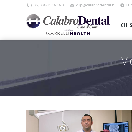
(+39) 338-15 82 820
cup@calabrodental.it
Lun
CHI 
Mo
You are here: