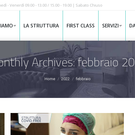
edì - Venerdì 09.00 - 13.00 / 15.00 - 19.00 | Sabato Chiuso
SIAMO
LA STRUTTURA
FIRST CLASS
SERVIZI
DA
nthly Archives:
febbraio 2
Home
2022
febbraio