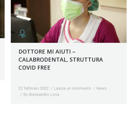
DOTTORE MI AIUTI –
CALABRODENTAL, STRUTTURA
COVID FREE
22 febbraio 2022
Lascia un commento
News
By
Alessandro Loria