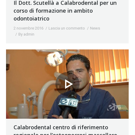
Il Dott. Scutellà a Calabrodental per un
corso di formazione in ambito
odontoiatrico
2 novembre 2016
Lascia un commento
News
By
admin
Calabrodental centro di riferimento
regionale per l’osteonecrosi mascellare